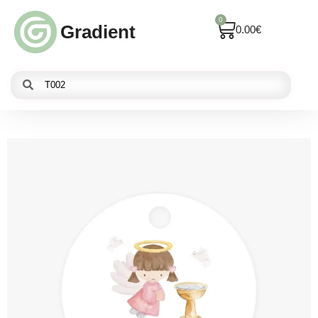
0
Gradient
0.00
€