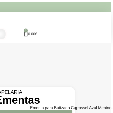
0
0.00
€
APELARIA
Ementas