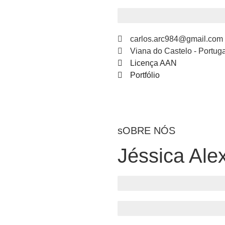
Web Design
carlos.arc984@gmail.com
Viana do Castelo - Portuga
Licença AAN
Portfólio
sOBRE NÓS
Jéssica Ale
Comércio Eletrónico
Design Gráfico