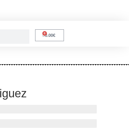
0
0.00
€
iguez