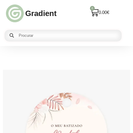
0
Gradient
0.00
€