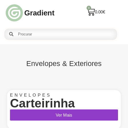
0
Gradient
0.00
€
Envelopes & Exteriores
ENVELOPES
Carteirinha
Ver Mais