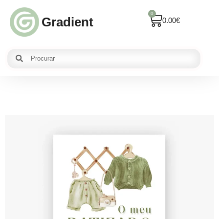
0
Gradient
0.00
€