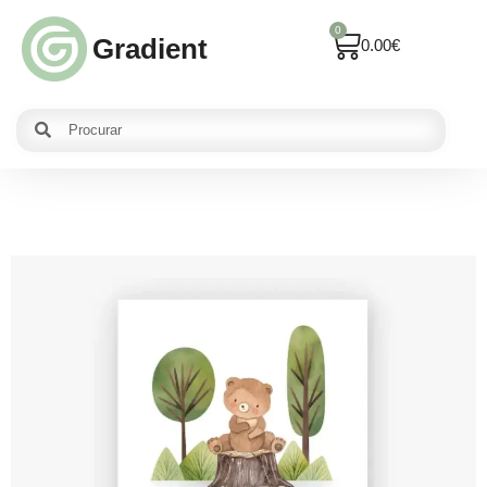
0
Gradient
0.00
€