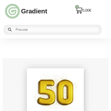
0
Gradient
0.00
€