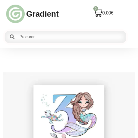
0
Gradient
0.00
€