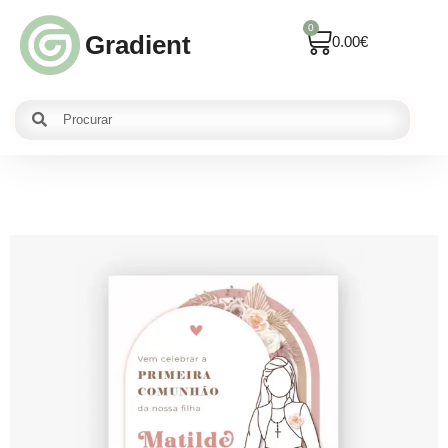
0
Gradient
0.00
€